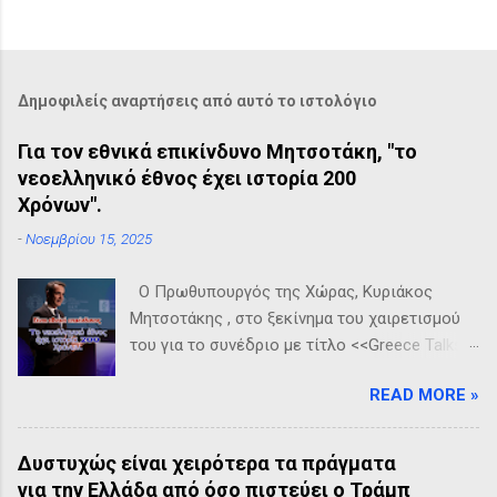
Δημοφιλείς αναρτήσεις από αυτό το ιστολόγιο
Για τον εθνικά επικίνδυνο Μητσοτάκη, "το
νεοελληνικό έθνος έχει ιστορία 200
Χρόνων".
-
Νοεμβρίου 15, 2025
Ο Πρωθυπουργός της Χώρας, Κυριάκος
Μητσοτάκης , στο ξεκίνημα του χαιρετισμού
του για το συνέδριο με τίτλο <<Greece Talks
2025 - The Intelligence Age: Travel, Culture &
READ MORE »
Connection>> δήλωσε χαρακτηριστικά, πως
το νεοελληνικό έθνος έχει ιστορία 200
Χρόνων. Και μας άφησε όλους με το στόμα
Δυστυχώς είναι χειρότερα τα πράγματα
ανοικτό, βέβαια δεν είναι η πρώτη
για την Ελλάδα από όσο πιστεύει ο Τράμπ