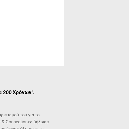
α 200 Χρόνων".
ρετισμού του για το
ure & Connection>> δήλωσε
μας άφησε όλους με το