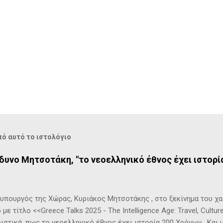
ό αυτό το ιστολόγιο
νδυνο Μητσοτάκη, "το νεοελληνικό έθνος έχει ιστορί
ουργός της Χώρας, Κυριάκος Μητσοτάκης , στο ξεκίνημα του χαι
 με τίτλο <<Greece Talks 2025 - The Intelligence Age: Travel, Cult
ιστικά, πως το νεοελληνικό έθνος έχει ιστορία 200 Χρόνων. Και 