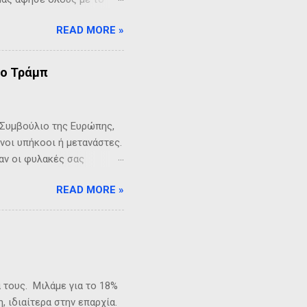
 Πρωθυπουργού, όσο και
READ MORE »
ναψε Φωτιές" στο
η της «Πρωτοβουλίας
 με αγώνα σκληρό,
 ο Τράμπ
κανικής . Και οργανώσαμε
α.» Αξιοποιώντας αυτό το
τράτηγου της Επανάστασης
 Συμβούλιο της Ευρώπης,
νοι υπήκοοι ή μετανάστες.
ταν οι φυλακές σας
σύνη με το έγκλημα, ήρθε
READ MORE »
έπει να το τελειώσετε
 Τραμπ, ο οποίος χτύπησε
ατι, οι δηλώσεις του
ίας την κατάσταση στην
δη καλά, διότι το βιώνει
ην άλλη πλευρά του
 τους. Μιλάμε για το 18%
 ιδιαίτερα στην επαρχία.