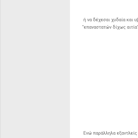
ή να δέχεσαι χυδαία και 
"επαναστατών δίχως αιτί
Ενώ παράλληλα εξαντλείς 