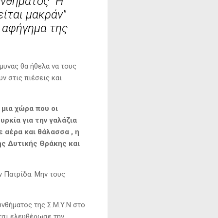
υνθήματος "Η
είται μακράν"
ο αφήγημα της
υνας θα ήθελα να τους
ν στις πιέσεις και
 μια χώρα που οι
υρκία για την γαλάζια
 αέρα και θάλασσα , η
ης Δυτικής Θράκης και
ν Πατρίδα. Μην τους
νθήματος της Σ.Μ.Υ.Ν στο
Έτσι ελευθέρωσε την