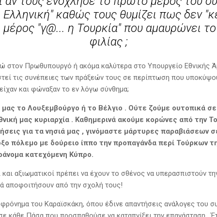
 αν τους ενόχλησε το πρώτο μέρος του σ
 Ελληνική" καθώς τους θυμίζει πως δεν "κ
 μέρος "γ@... η Τουρκία" που αμαυρώνει τ
φιλίας ;
ώ στον Πρωθυπουργό ή ακόμα καλύτερα στο Υπουργείο Εθνικής Άμ
τεί τις συνέπειες των πράξεών τους σε περίπτωση που υποκύψου
ίχαν και φώναξαν το εν λόγω σύνθημα;
 μας το Λουξεμβούργο ή το Βέλγιο . Ούτε ζούμε ουτοπικά σε
θνική μας κυριαρχία . Καθημερινά ακούμε κορώνες από την Το
ήσεις για τα νησιά μας , γινόμαστε μάρτυρες παραβιάσεων σε
ξο πόλεμο με δούρειο ίππο την προπαγάνδα περί Τούρκων τ
αράνομα κατεχόμενη Κύπρο.
 και αξιωματικοί πρέπει να έχουν το σθένος να υπερασπιστούν τη
λά αποφοιτήσουν από την σχολή τους!
φρόνημα του Καραϊσκάκη, όπου έδινε απαντήσεις ανάλογες του συ
 σε κάθε Πάσα που προσπαθούσε να καταπνίξει την επανάσταση . 