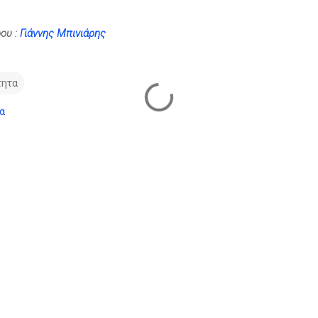
ου :
Γιάννης Μπινιάρης
τητα
α