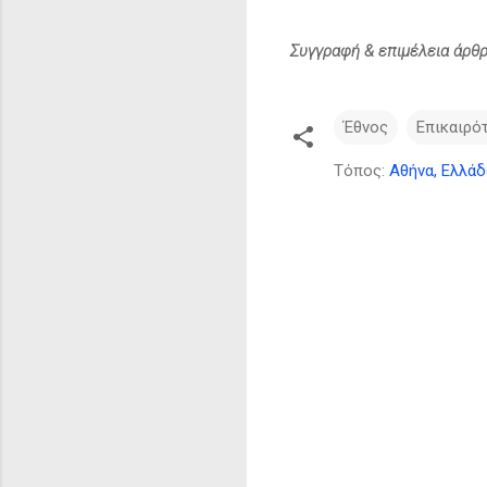
Συγγραφή & επιμέλεια άρθρ
Έθνος
Επικαιρό
Τόπος:
Αθήνα, Ελλάδ
Σ
χ
ό
λ
ι
α